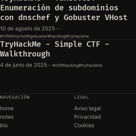
Enumeración de subdominios
con dnschef y Gobuster VHost
10 de agosto de 2025
—
#ctf
#dnschef
#gobuster
#hacking
#tryhackme
TryHackMe - Simple CTF -
Walkthrough
4 de junio de 2025
—
#ctf
#hacking
#tryhackme
NAVEGACIÓN
LEGAL
home
Aviso legal
notes
Privacidad
bio
Cookies