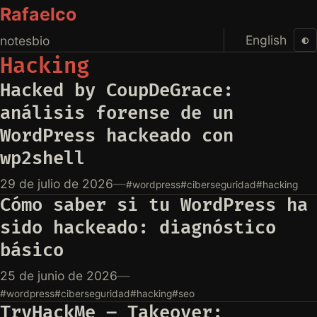
Rafaelco
English
◐
notes
bio
Hacking
Hacked by CoupDeGrace:
análisis forense de un
WordPress hackeado con
wp2shell
29 de julio de 2026
—
#wordpress
#ciberseguridad
#hacking
Cómo saber si tu WordPress ha
sido hackeado: diagnóstico
básico
25 de junio de 2026
—
#wordpress
#ciberseguridad
#hacking
#seo
TryHackMe – Takeover: