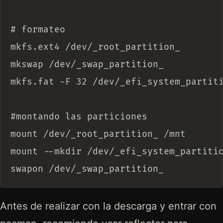
# formateo

mkfs.ext4 /dev/_root_partition_

mkswap /dev/_swap_partition_

mkfs.fat -F 32 /dev/_efi_system_partiti
#montando las particiones

mount /dev/_root_partition_ /mnt

mount --mkdir /dev/_efi_system_partitio
Antes de realizar con la descarga y entrar con