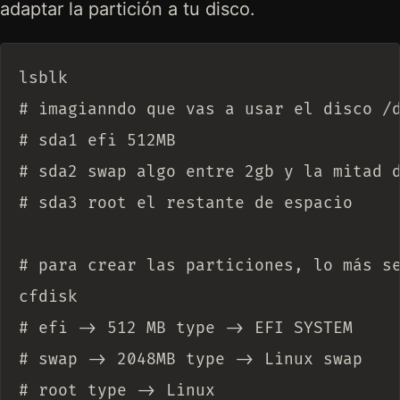
adaptar la partición a tu disco.
lsblk

# imagianndo que vas a usar el disco /d
# sda1 efi 512MB

# sda2 swap algo entre 2gb y la mitad d
# sda3 root el restante de espacio

# para crear las particiones, lo más se
cfdisk

# efi -> 512 MB type -> EFI SYSTEM

# swap -> 2048MB type -> Linux swap

# root type -> Linux
