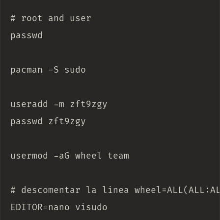
# root and user

passwd

pacman -S sudo

useradd -m zft9zgy

passwd zft9zgy

usermod -aG wheel team

# descomentar la linea wheel=ALL(ALL:AL