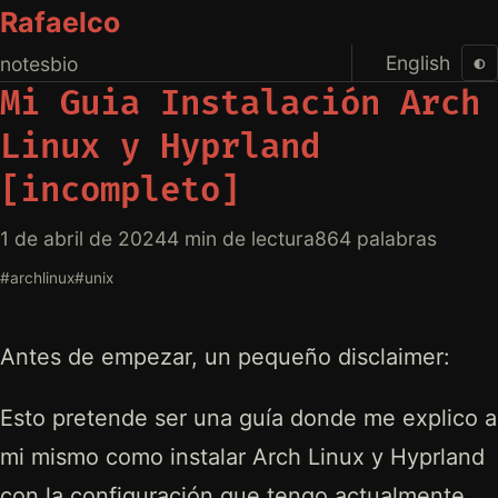
Rafaelco
English
◐
notes
bio
Mi Guia Instalación Arch
Linux y Hyprland
[incompleto]
1 de abril de 2024
4 min de lectura
864 palabras
#archlinux
#unix
Antes de empezar, un pequeño disclaimer:
Esto pretende ser una guía donde me explico a
mi mismo como instalar Arch Linux y Hyprland
con la configuración que tengo actualmente.