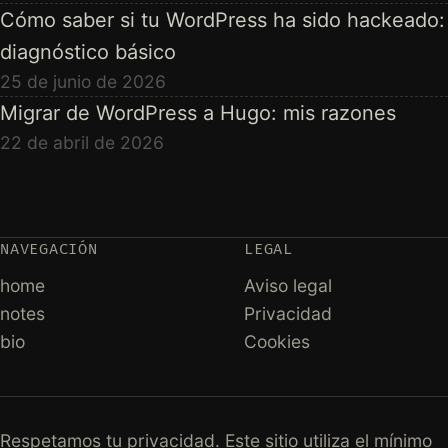
Cómo saber si tu WordPress ha sido hackeado:
diagnóstico básico
25 de junio de 2026
Migrar de WordPress a Hugo: mis razones
22 de abril de 2026
NAVEGACIÓN
LEGAL
home
Aviso legal
notes
Privacidad
bio
Cookies
Respetamos tu privacidad. Este sitio utiliza el mínimo